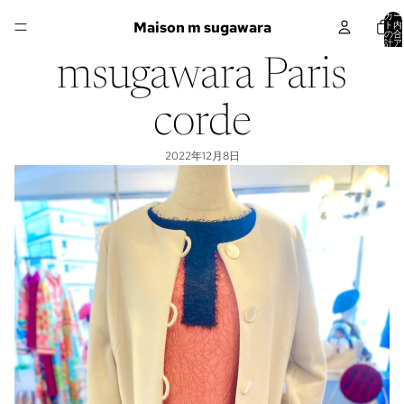
カー
Maison m sugawara
ト内
の合
計ア
イテ
ム
msugawara Paris
数:
0
corde
2022年12月8日